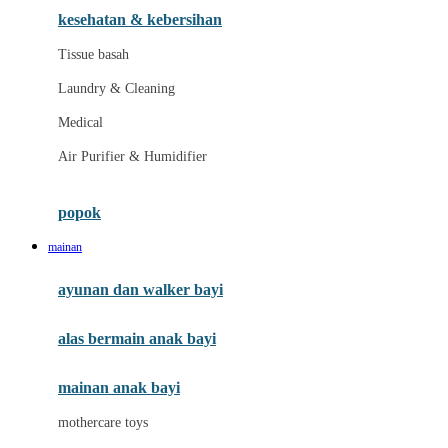
kesehatan & kebersihan
Melii
Tissue basah
Melissa & Doug
Laundry & Cleaning
MiaMily
Medical
Micro
Air Purifier & Humidifier
Mimi & Lula
Mini Monkey
popok
Moby
mainan
Momama
ayunan dan walker bayi
Momami
alas bermain anak bayi
Momcozy
Monster Jam
mainan anak bayi
Mooimom
mothercare toys
Mothercare