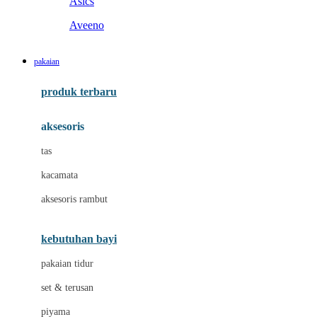
Asics
Aveeno
B
pakaian
Baabaasheepz
produk terbaru
Babiators
aksesoris
Baby Dove
tas
Baby Jogger
kacamata
Baby Rovega
aksesoris rambut
Babybee
Banana Boat
kebutuhan bayi
Banz
pakaian tidur
Beaba
set & terusan
Benang Jarum
piyama