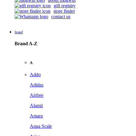
about mdgwin
gift registry
store finder
contact us
brand
Brand A-Z
A
Addo
Adidas
Airfree
Alamii
Amara
Aqua Scale