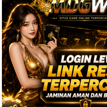
Real Shades
Red Castle
Ribbon Madness
S
Seribu Paras
Silver Cross
Skip Hop
Soohoo
Spectra
Squishmallows
Stick-O
Stokke