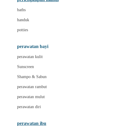
Leclerc
baths
Little Live Pets
handuk
Little Miss Janis
potties
Liunic
perawatan bayi
London Taxi
perawatan kulit
Love To Dream
Sunscreen
M
Shampo & Sabun
Magformers
perawatan rambut
Mama's Choice
perawatan mulut
Mamaway
perawatan diri
Mammary
MATCHBOX
perawatan ibu
Megabloks