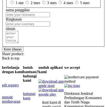
1 star
2 stars
3 stars
4 stars
5 stars
nama panggilan
Ringkasan
ulasan
Kirim Ulasan
Share product:
Back to top
berbelanja
butuh
unduh aplikasi
we accept
dengan kami
bantuan?
kami
hubungi
kami
gift registry
Direktorat Jenderal
hubungi
metode
Perlindungan Konsumen
kami
pembayaran
dan Tertib Niaga
ikuti kami di
Kementerian Perdagangan
media sosial