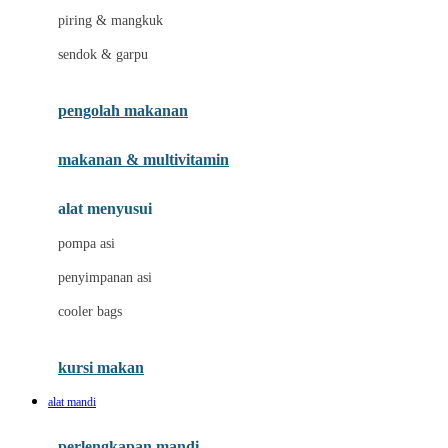
piring & mangkuk
J
sendok & garpu
Jellypop
pengolah makanan
Joie
Joolz
makanan & multivitamin
Jujube
alat menyusui
Jurassic World
pompa asi
K
penyimpanan asi
Kiddycuts
cooler bags
Klamby
Kumon
kursi makan
L
alat mandi
Leapfrog
perlengkapan mandi