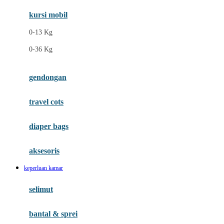
Ergobaby
kursi mobil
Eufy
0-13 Kg
Expert Care
0-36 Kg
F
gendongan
Felt So Sweet
travel cots
Fisher Price
Flipper
diaper bags
Friends Of Sally
aksesoris
Fuggler
keperluan kamar
G
selimut
Gabby's Doll House
Geko
bantal & sprei