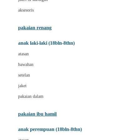
Buggygear
aksesoris
Bumkins
C
pakaian renang
Cetaphil
anak laki-laki (18bln-8thn)
Chicco
atasan
Childlife
bawahan
Clevamama
setelan
Cocolatte
jaket
Cottonseeds
pakaian dalam
Cozy N Safe
Crane
pakaian ibu hamil
Cybex
anak perempuan (18bln-8thn)
D