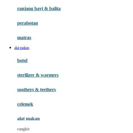
Gund
ranjang bayi & balita
H
perabotan
Habbie
Haenim
matras
Happy Horse
alat makan
Happy Tummy
botol
Hegen
sterilizer & warmers
Hot Wheels
Huanger
soothers & teethers
Hugz
celemek
Hybrid
alat makan
I
cangkir
Interlac