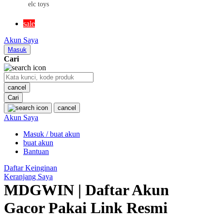
elc toys
MR BEAST LAB
sale
MS RACHEL
Akun Saya
Mustela
Masuk
Cari
My Buddy Tag
My K
cancel
Cari
N
cancel
Akun Saya
Neilmed
Masuk / buat akun
Nike
buat akun
Nordic Natural
Bantuan
Nuby
Daftar Keinginan
Keranjang Saya
Nuna
MDGWIN | Daftar Akun
Gacor Pakai Link Resmi
O