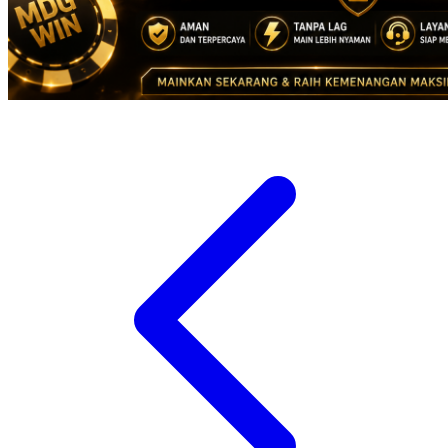
Suavinex
Sudocrem
Sumimo
Sunnylife
Sun-Staches
Swimava
T
Tommee Tippee
Tutti Bambini
Twistshake
TY Toys
U