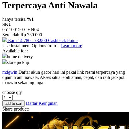
Terpercaya Anti Nawala
Okiedog
One Fine Sky
hanya tersisa
%1
SKU
P
051100150-CHN04
Serendah
Rp 739.000
Paw Patrol
Earn
14.780
-
73.900
Cashback Points
Use Installment Options from
.
Learn more
Peachy
Available for :
Phanpy
home delivery
store pickup
Philips Avent
mdgwin
Daftar akun gacor hari ini pakai link resmi terpercaya yang
Pigeon
dijamin anti nawala. Akses situs lebih aman, cepat, dan raih jackpot
maxwin sekarang juga!
Playgro
choose qty
Poled Global
Daftar Keinginan
add to cart
Puma
Share product:
Pureats
R