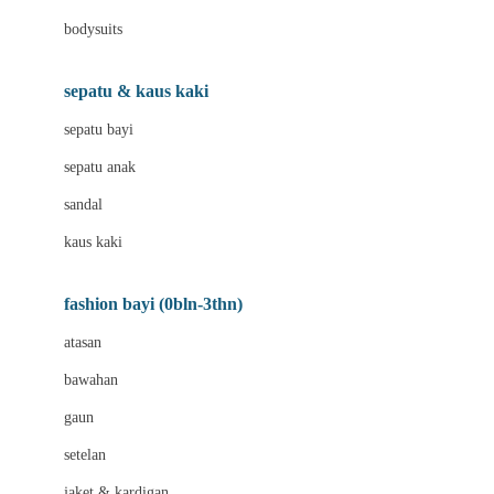
Bio Oil
bodysuits
Biolane
Bite Fighters
sepatu & kaus kaki
BNS SERIES
sepatu bayi
Blackmores
sepatu anak
Blooming Marvellous
sandal
Bluey
kaus kaki
Bonnels
fashion bayi (0bln-3thn)
Bravado
atasan
Bruder
bawahan
Brush Baby
gaun
Buds Organics
setelan
Bugaboo
jaket & kardigan