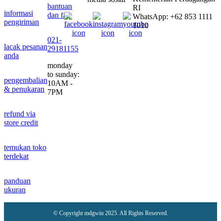
bantuan
RI
informasi
dan faq
WhatsApp: +62 853 1111
pengiriman
1010
021-
lacak pesanan
29181155
anda
monday
to sunday:
pengembalian
10AM -
& penukaran
7PM
refund via
store credit
temukan toko
terdekat
panduan
ukuran
© Copyright mdgwin 2025. All Rights Reserved.