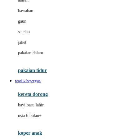
atasan
Dae Organics
bawahan
Dermally
gaun
Disney
setelan
Disney Stor
jaket
Docare
pakaian dalam
Dooky
Doona
pakaian tidur
Down To Earth
produk bepergian
Drew
kereta dorong
Dr. Brown's
bayi baru lahir
E
usia 6 bulan+
Emco
koper anak
ELC